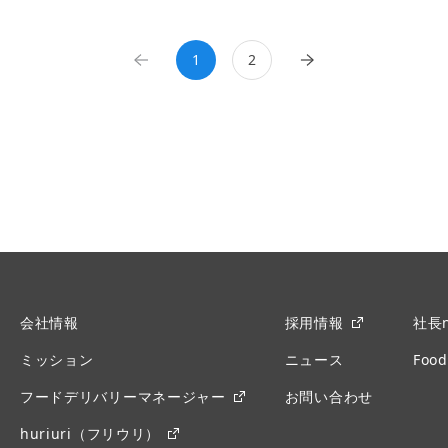
1
2
会社情報
採用情報
社長n
ミッション
ニュース
Food
フードデリバリーマネージャー
お問い合わせ
huriuri（フリウリ）